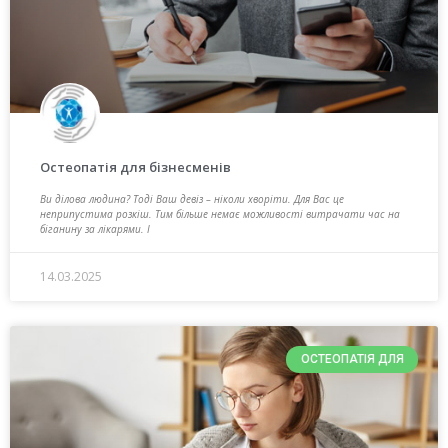
Остеопатія для бізнесменів
Ви ділова людина? Тоді Ваш девіз – ніколи хворіти. Для Вас це
неприпустима розкіш. Тим більше немає можливості витрачати час на
біганину за лікарями. І
14.03.2025
ОСТЕОПАТІЯ ДЛЯ