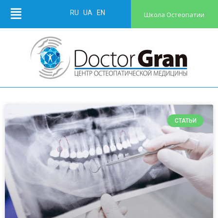
RU
UA
EN
Школа Остеопатии
СТАТЬИ