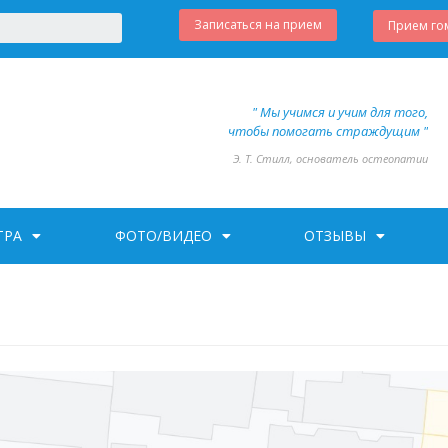
Записаться на прием
Прием го
" Мы учимся и учим для того,
чтобы помогать страждущим "
Э. Т. Стилл, основатель остеопатии
ТРА
ФОТО/ВИДЕО
ОТЗЫВЫ