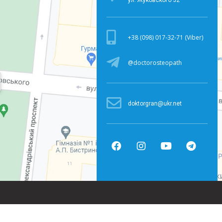
ул. Жуковского 32
+38 (098) 017-32-71 (Viber)
@doctorosteopath
doktorgran@ukr.net