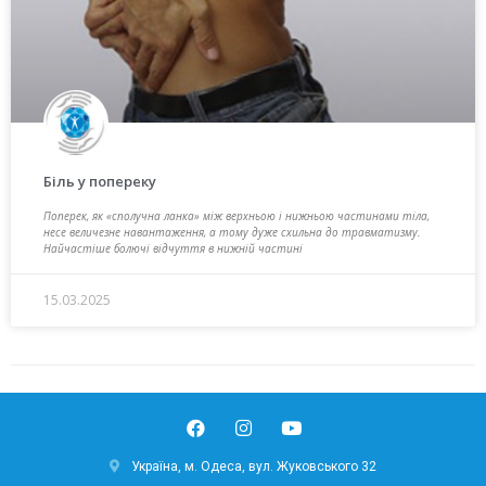
Біль у попереку
Поперек, як «сполучна ланка» між верхньою і нижньою частинами тіла,
несе величезне навантаження, а тому дуже схильна до травматизму.
Найчастіше болючі відчуття в нижній частині
15.03.2025
Україна, м. Одеса, вул. Жуковського 32