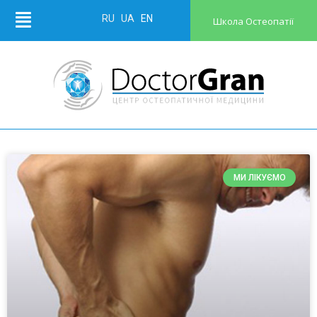
RU
UA
EN
Школа Остеопатії
МИ ЛІКУЄМО