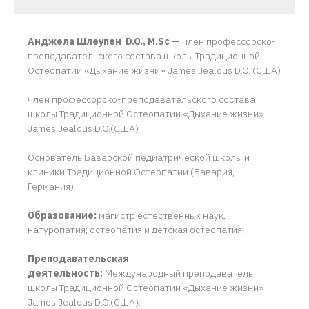
Анджела Шлеупен D.O., M.Sc —
член профессорско-
преподавательского состава школы Традиционной
Остеопатии «Дыхание жизни» James Jealous D.O. (США)
член профессорско-преподавательского состава
школы Традиционной Остеопатии «Дыхание жизни»
James Jealous D.O.(США)
Основатель Баварской педиатрической школы и
клиники Традиционной Остеопатии (Бавария,
Германия)
Образование:
магистр естественных наук,
натуропатия; остеопатия и детская остеопатия;
Преподавательская
деятельность:
Международный преподаватель
школы Традиционной Остеопатии «Дыхание жизни»
James Jealous D.O.(США).