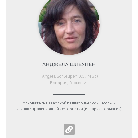
АНДЖЕЛА ШЛЕУПЕН
(Angela Schleupen D.O., M.Sc)
Бавария, Германия
основатель Баварской педиатрической школы и
клиники Традиционной Остеопатии (Бавария, Германия)