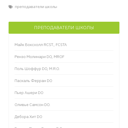
преподаватели школы
ПРЕПОДАВАТЕЛИ ШКОЛЫ
Майк Боксхолл RCST., FCSTA
Рензо Молинари DO, MROF
Поль Шоффур DO, M.R.O.
Паскаль Ферран DO
Пьер Ашери DO
Оливье Самсон DO.
Дебора Хит DO