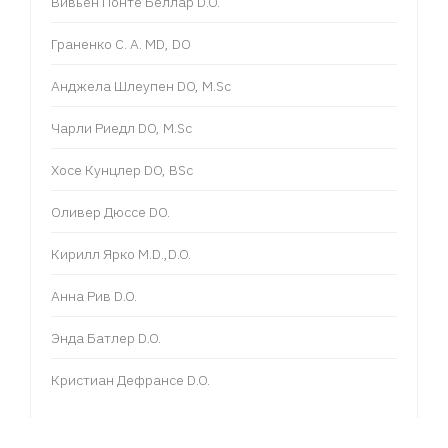
Вивьен Понте Беллар D.O.
Граненко С. А. MD, DO
Анджела Шлеупен DO, M.Sc
Чарли Риедл DO, M.Sc
Хосе Кунцлер DO, BSc
Оливер Дюссе DO.
Кирилл Ярко M.D.,D.O.
Анна Рив D.O.
Энда Батлер D.O.
Кристиан Дефрансе D.O.