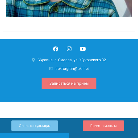
Украина, г. Одесса, ул. Жуковского 32
doktorgran@ukr.net
Записаться на прием
Online консультация
Прием гомеопата