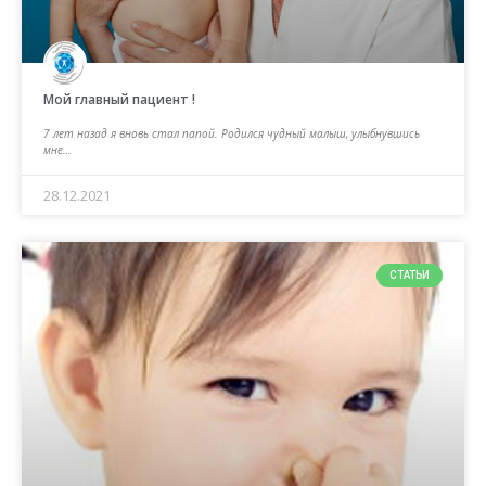
Мой главный пациент !
7 лет назад я вновь стал папой. Родился чудный малыш, улыбнувшись
мне…
28.12.2021
СТАТЬИ