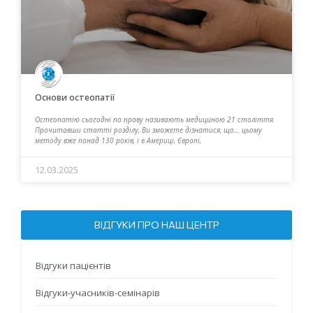
Основи остеопатії
Остеопатію сьогодні по праву називають медициною 21 століття.
Прочитавши статті розділу, Ви зможете дізнатися, що… цьому
методу вже понад 130 років, і в Америці, Європі,
12.03.2025
ВІДГУКИ ПРО НАШ ЦЕНТР
Відгуки пацієнтів
Відгуки-учасників-семінарів