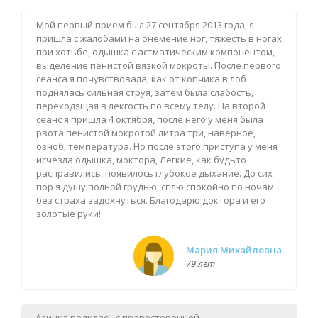
Мой первый прием был 27 сентября 2013 года, я
пришла с жалобами на онемение ног, тяжесть в ногах
при хотьбе, одышка с астматическим компонентом,
выделение пенистой вязкой мокроты. После первого
сеанса я почувствовала, как от копчика в лоб
поднялась сильная струя, затем была слабость,
переходящая в лекгость по всему телу. На второй
сеанс я пришла 4 октября, после него у меня была
рвота пенистой мокротой литра три, наверное,
озноб, температура. Но после этого приступа у меня
исчезла одышка, моктора, Легкие, как будьто
расправились, появилось глубокое дыхание. До сих
пор я душу полной грудью, сплю спокойно по ночам
без страха задохнуться. Благодарю доктора и его
золотые руки!
Мария Михайловна
79 лет
Алинка родилась с правосторонней