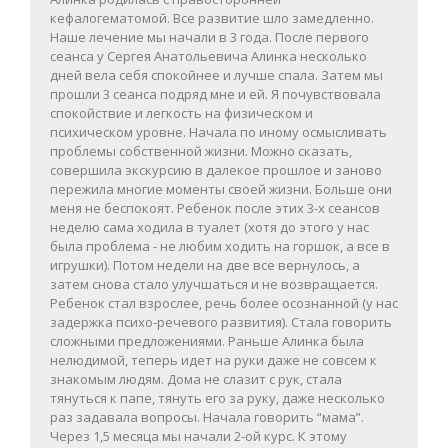
кефалогематомой. Все развитие шло замедленно.
Наше лечение мы начали в 3 года. После первого
сеанса у Сергея Анатольевича Алинка несколько
дней вела себя спокойнее и лучше спала. Затем мы
прошли 3 сеанса подряд мне и ей. Я почувствовала
спокойствие и легкость на физическом и
психическом уровне. Начала по иному осмысливать
проблемы собственной жизни. Можно сказать,
совершила экскурсию в далекое прошлое и заново
пережила многие моменты своей жизни. Больше они
меня не беспокоят. Ребенок после этих 3-х сеансов
неделю сама ходила в туалет (хотя до этого у нас
была проблема - не любим ходить на горшок, а все в
игрушки). Потом недели на две все вернулось, а
затем снова стало улучшаться и не возвращается.
Ребенок стал взрослее, речь более осознанной (у нас
задержка психо-речевого развития). Стала говорить
сложными предложениями. Раньше Алинка была
нелюдимой, теперь идет на руки даже не совсем к
знакомым людям. Дома не слазит с рук, стала
тянуться к папе, тянуть его за руку, даже несколько
раз задавала вопросы. Начала говорить “мама”.
Через 1,5 месяца мы начали 2-ой курс. К этому