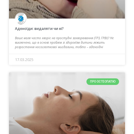
Аденоїди: видаляти чи ні?
Ваше маля часто хворіє на простудні захворювання (ГРЗ, ГРВІ)? Не
виключено, що в основі проблем зі здоров’ям дитини лежить
розростання носоглоткової мигдалини, тобто – аденоїдні
17.03.2025
ПРО ОСТЕОПАТІЮ