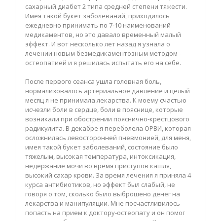
сахарный диабет 2 типа средней степени тяжести.
Имея такой букет заболеваний, приходилось
ежедневно принимать по 7-10 наименований
медикаментов, но это давало временный малый
эффект. И вот несколько лет назад я узнала о
лечении новым безмедикаментозным методом -
остеопатией и я решилась испытать его на себе.
После первого сеанса ушла головная боль,
нормализовалось артериальное давление и целый
месяц я не принимала лекарства. К моему счастью
исчезли боли в сердце, боли в пояснице, которые
возникали при обострении пояснично-крестцового
радикулита. В декабре я переболела ОРВИ, которая
осложнилась левосторонней пневмонией, для меня,
имея такой букет заболеваний, состояние было
тяжелым, высокая температура, интоксикация,
недержание мочи во время приступов кашля,
высокий сахар крови. За время лечения я приняла 4
курса антибиотиков, но эффект был слабый, не
говоря о том, сколько было выброшено денег на
лекарства и манипуляции. Мне посчастливилось
попасть на прием к доктору-остеопату и он помог