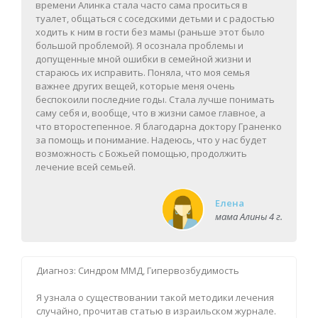
времени Алинка стала часто сама проситься в
туалет, общаться с соседскими детьми и с радостью
ходить к ним в гости без мамы (раньше этот было
большой проблемой). Я осознала проблемы и
допущенные мной ошибки в семейной жизни и
стараюсь их исправить. Поняла, что моя семья
важнее других вещей, которые меня очень
беспокоили последние годы. Стала лучше понимать
саму себя и, вообще, что в жизни самое главное, а
что второстепенное. Я благодарна доктору Граненко
за помощь и понимание. Надеюсь, что у нас будет
возможность с Божьей помощью, продолжить
лечение всей семьей.
Елена
мама Алины 4 г.
Диагноз: Синдром ММД, Гипервозбудимость
Я узнала о существовании такой методики лечения
случайно, прочитав статью в израильском журнале.