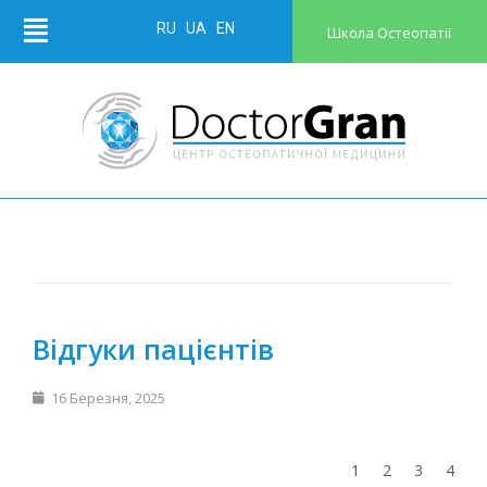
RU
UA
EN
Школа Остеопатії
Відгуки пацієнтів
16 Березня, 2025
1
2
3
4