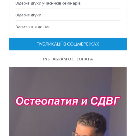
Відео-відгуки учасників семінарів
Відео-відгуки
Запитання до нас
ПУБЛИКАЦІЇ В СОЦМЕРЕЖАХ
INSTAGRAM ОСТЕОПАТА