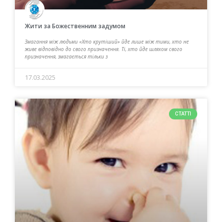
Жити за Божественним задумом
Змагання між людьми «Хто крутіший» йде лише між тими, хто не
живе відповідно до свого призначення. Ті, хто йде шляхом свого
призначення, змагається тільки з
17.03.2025
СТАТТІ