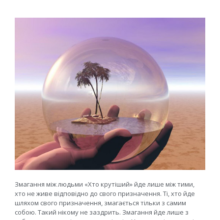
Змагання між людьми «Хто крутіший» йде лише між тими,
хто не живе відповідно до свого призначення. Ті, хто йде
шляхом свого призначення, змагається тільки з самим
собою. Такий нікому не заздрить. Змагання йде лише з