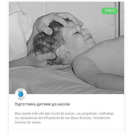
СТАТТІ
Підготовка дитини до школи
Ваш малюк піде або вже пішов до школи, і ми розуміємо і поділяємо
те хвилювання, яке відчуваєте Ви та Ваша дитина. Готовність
дитини до школи