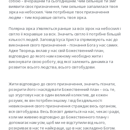
собою – вчорашнім та сьогоднішнім. Чим сильніше ти зміг
виявити своє призначення, тим сильніше запалилася твоя
зірка на небосхилі. Чим потрібніше твоє призначення
людям – тим яскравіше світить твоя зірка.
Полярна зірка з’являється раніше за всіх зірок на небосхилі і
світло її яскравіше за всіх. Значить світло її потрібне більшій
кількості людей. Заповіді Ісуса Христа спрямовують нас до
виконання свого призначення – пізнання Бога у нас самих.
Адже Творець вклав у нас свій Божественний план,
відповідно до якого нам кожному необхідно жити і
виконувати свою роботу, від якої залежить динаміка та
розвиток всього людства, всього світобудови.
Жити відповідно до свого призначення, значить пізнати,
розкрити його і наслідувати Божественний план – ось те,
що згуртовує нас в один великий колектив, де кожен
розуміє, як він потрібен іншому. І від бездіяльності
невиконання свого призначення страждає весь організм,
вся світобудова. Весь Всесвіт дивиться на нас, чекає і радіє,
коли ми живемо відповідно до Божественного плану і
допомагає нам усім, щоб ми не відступили від нього,
розкриває в нас те найкраще, що в нас закладено Богом.