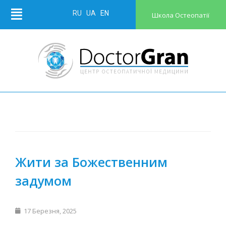
RU
UA
EN
Школа Остеопатії
Жити за Божественним
задумом
17 Березня, 2025