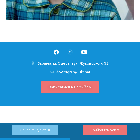
Україна, м. Одеса, вул. Жуковського 32
doktorgran@ukr.net
Записатися на прийом
Online консультація
Прийом гомеопата