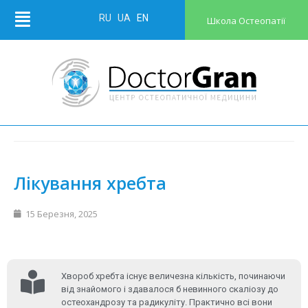
RU
UA
EN
Школа Остеопатії
Лікування хребта
15 Березня, 2025
Хвороб хребта існує величезна кількість, починаючи
від знайомого і здавалося б невинного скаліозу до
остеохандрозу та радикуліту. Практично всі вони