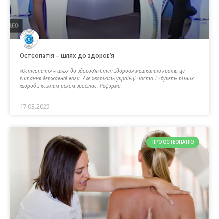
Остеопатія – шлях до здоров’я
«Остеопатія – шлях до здоров’я»Стан здоров’я мешканців країни це
питання державної ваги. Але хворіють українці часто, і «букет» різних
хвороб з кожним роком зростає. Реформа
17.03.2025
ПРО ОСТЕОПАТІЮ