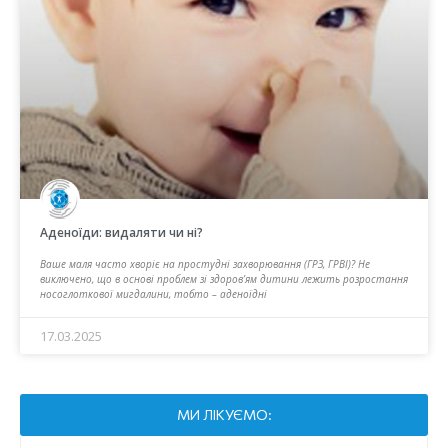
Аденоїди: видаляти чи ні?
Ваше маля часто хворіє на простудні захворювання (ГРЗ, ГРВІ)? Не
виключено, що в основі проблем зі здоров’ям дитини лежить розростання
носоглоткової мигдалини, тобто – аденоїдні
17.03.2025
МИ ЛІКУЄМО: