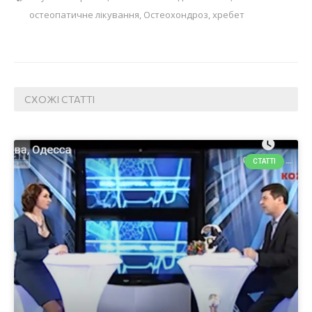
остеопатичне лікування
,
Остеохондроз
,
хребет
СХОЖІ СТАТТІ
СТАТТІ