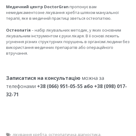
Медичний центр DoctorGran
пропонує вам
немедикаментозне лікування хребта шляхом мануальної
терапії, яке в медичній практиці зветься остеопатією.
Остеопатія
– набір лікувальних методик, у яких основним
лікувальним інструментом є руки лікаря. В її основі лежить
усунення різних структурних порушень в організмі людини без
використання медичних препаратів або операційного
втручання.
Записатися на консультацію
можна за
телефонами
+38 (066) 951-05-55 або +38 (098) 017-
32-71
лікування хребта
,
остеопатична діагностика
,