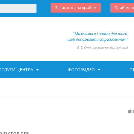
Записатися на прийом
Прийом г
" Ми вчимося і вчимо для того,
щоб допомагати стражденним "
Е. Т. Стіл, засновник остеопатії
ОСЛУГИ ЦЕНТРА
ФОТО/ВІДЕО
С
21 СТОЛІТТЯ.