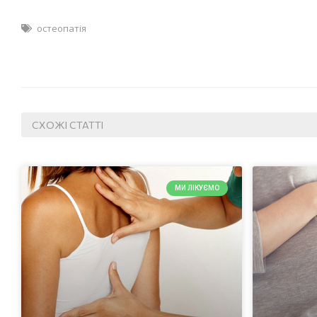
остеопатія
СХОЖІ СТАТТІ
МИ ЛІКУЄМО