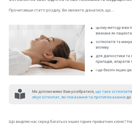
Прочитавши статті розділу, Ви зможете дізнатися, що…
цьому методу вже по
визнана як пацієнт
остеопатія та мануа
впливу
для діагностики та
приладів, апаратів 
і ще безліч інших ц
що таке остеопатія
Ми допоможемо Вам розібратися,
лікує остеопат
які показання та протипоказання
,
до 
Що виділяє нас серед багатьох інших гідних приватних клінік? На