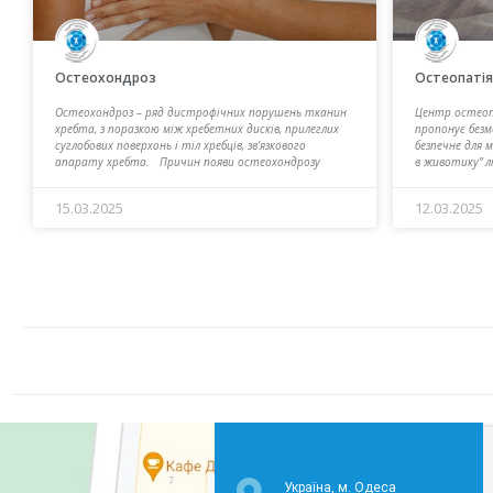
Остеохондроз
Остеопатія
Остеохондроз – ряд дистрофічних порушень тканин
Центр остеоп
хребта, з поразкою між хребетних дисків, прилеглих
пропонує без
суглобових поверхонь і тіл хребців, зв’язкового
безпечне для 
апарату хребта. Причин появи остеохондрозу
в животику” л
15.03.2025
12.03.2025
Україна, м. Одеса