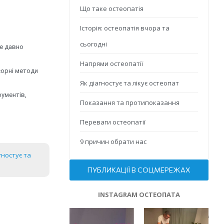
Що таке остеопатія
Історія: остеопатія вчора та
сьогодні
же давно
Напрями остеопатії
нсорні методи
Як діагностує та лікує остеопат
рументів,
Показання та протипоказання
Переваги остеопатії
9 причин обрати нас
гностує та
ПУБЛИКАЦІЇ В СОЦМЕРЕЖАХ
INSTAGRAM ОСТЕОПАТА