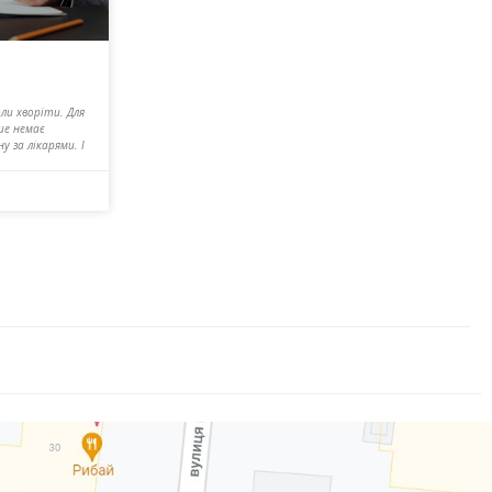
оли хворіти. Для
ше немає
 за лікарями. І