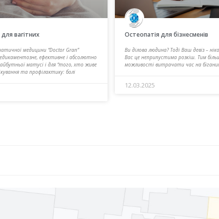
 для вагітних
Остеопатія для бізнесменів
атичної медицини “Doctor Gran”
Ви ділова людина? Тоді Ваш девіз – нік
медикаментозне, ефективне і абсолютно
Вас це неприпустима розкіш. Тим біль
майбутньої матусі і для “того, хто живе
можливості витрачати час на біганину
ікування та профілактику: болі
12.03.2025