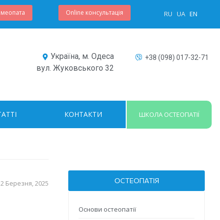
омеопата
Online консультація
RU
UA
EN
Україна, м. Одеса
+38 (098) 017-32-71
вул. Жуковського 32
ТАТТІ
КОНТАКТИ
ШКОЛА ОСТЕОПАТІЇ
ОСТЕОПАТІЯ
12 Березня, 2025
Основи остеопатії