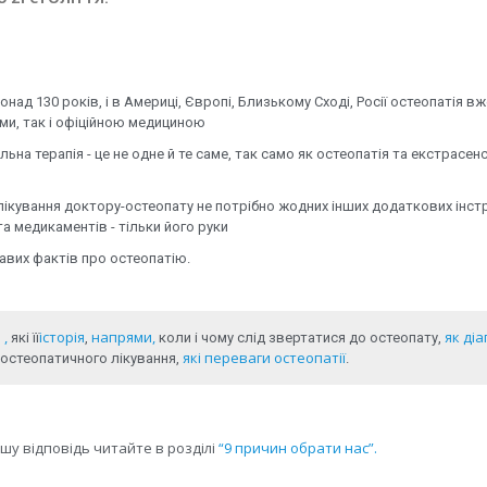
над 130 років, і в Америці, Європі, Близькому Сході, Росії остеопатія в
ами, так і офіційною медициною
льна терапія - це не одне й те саме, так само як остеопатія та екстрасе
 лікування доктору-остеопату не потрібно жодних інших додаткових інст
та медикаментів - тільки його руки
ікавих фактів про остеопатію.
 ,
історія
напрями,
як діа
які її
,
коли і чому слід звертатися до остеопату,
які переваги остеопатії
остеопатичного лікування,
.
шу відповідь читайте в розділі
“9 причин обрати нас”.