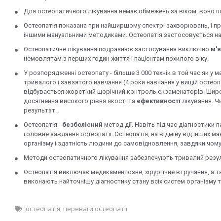
Для остеопатичного лікування немає обмежень за віком, воно по
Остеопатія показана при найширшому спектрі захворювань, і пр
іншими мануальними методиками. Остеопатія застосовується н
Остеопатичне лікування подразнює застосування виключно
м'я
немовлятам з перших годин життя і пацієнтам похилого віку.
У розпорядженні остеопату - більше 3 000 технік в той час як у м
тривалого і завзятого навчання (4 роки навчання у вищій остеопа
відбувається жорсткий щорічний контроль екзаменаторів. Широка
досягнення високого рівня якості та
ефективності
лікування. Ч
результат.
Остеопатія -
безболісний
метод дії. Навіть під час діагностики 
головне завдання остеопатії. Остеопатія, на відміну від інших м
організму і здатність людини до самовідновлення, завдяки чом
Методи остеопатичного лікування забезпечують тривалий резу
Остеопатія виключає медикаментозне, хірургічне втручання, а т
виконають найточнішу діагностику стану всіх систем організму т
остеопатія
,
переваги остеопатії