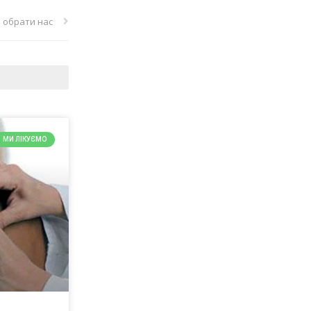
 обрати нас
МИ ЛІКУЄМО