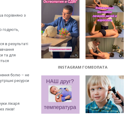
ша порівняно з
що годують,
ься в результаті
навчання
ки та для
ється
INSTAGRAM ГОМЕОПАТА
унення болю – не
нутрішні ресурси
руки лікаря
з ліків!