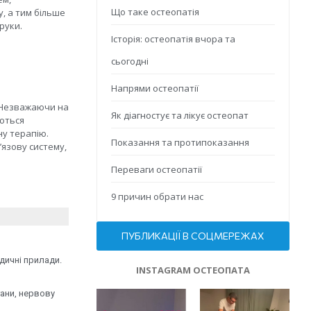
Що таке остеопатія
, а тим більше
руки.
Історія: остеопатія вчора та
сьогодні
Напрями остеопатії
. Незважаючи на
Як діагностує та лікує остеопат
уються
ну терапію.
Показання та протипоказання
’язову систему,
Переваги остеопатії
9 причин обрати нас
ПУБЛИКАЦІЇ В СОЦМЕРЕЖАХ
дичні прилади.
INSTAGRAM ОСТЕОПАТА
гани, нервову