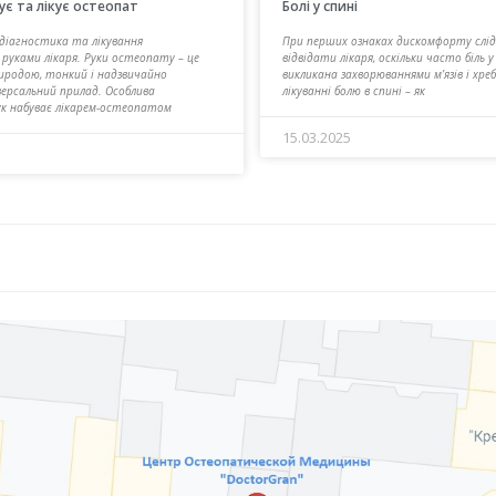
ує та лікує остеопат
Болі у спині
діагностика та лікування
При перших ознаках дискомфорту слід
руками лікаря. Руки остеопату – це
відвідати лікаря, оскільки часто біль у
иродою, тонкий і надзвичайно
викликана захворюваннями м’язів і хре
версальний прилад. Особлива
лікуванні болю в спині – як
ук набуває лікарем-остеопатом
15.03.2025