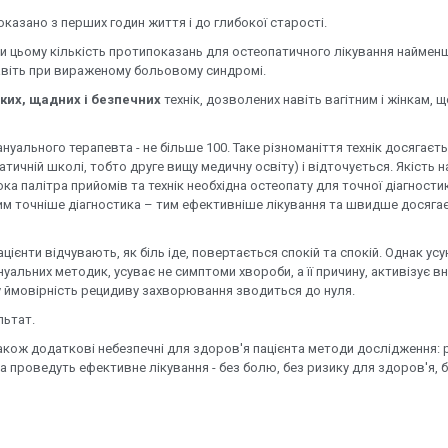
казано з перших годин життя і до глибокої старості.
и цьому кількість протипоказань для остеопатичного лікування наймен
авіть при вираженому больовому синдромі.
ких, щадних і безпечних
технік, дозволених навіть вагітним і жінкам, 
ануального терапевта - не більше 100. Таке різноманіття технік досягаєт
тичній школі, тобто друге вищу медичну освіту) і відточується. Якість 
 палітра прийомів та технік необхідна остеопату для точної діагности
им точніше діагностика – тим ефективніше лікування та швидше досяга
пацієнти відчувають, як біль іде, повертається спокій та спокій. Однак ус
ануальних методик, усуває не симптоми хвороби, а її причину, активізує в
у ймовірність рецидиву захворювання зводиться до нуля.
льтат.
акож додаткові небезпечні для здоров'я пацієнта методи дослідження: 
а проведуть ефективне лікування - без болю, без ризику для здоров'я, бе