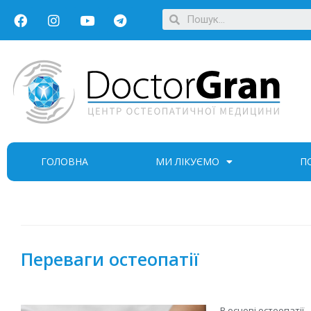
ГОЛОВНА
МИ ЛІКУЄМО
П
Переваги остеопатії
В основі остеопатії