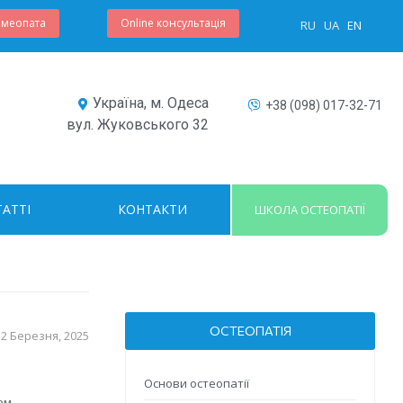
омеопата
Online консультація
RU
UA
EN
Україна, м. Одеса
+38 (098) 017-32-71
вул. Жуковського 32
ТАТТІ
КОНТАКТИ
ШКОЛА ОСТЕОПАТІЇ
ОСТЕОПАТІЯ
12 Березня, 2025
Основи остеопатії
ем,