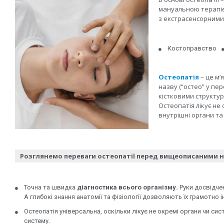
мануальною терапіє
з екстрасенсорними 
Костоправство
Остеопатія
– це м
назву (“остео” у пер
кістковими структу
Остеопатія лікує не
внутрішні органи т
Розглянемо переваги остеопатії перед вищеописаними 
Точна та швидка
діагностика всього організму.
Руки досвідчен
А глибокі знання анатомії та фізіології дозволяють їх грамотно 
Остеопатія універсальна, оскільки лікує не окремі органи чи сис
систему.