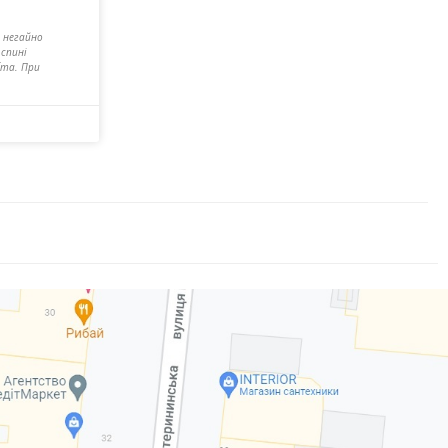
 негайно
 спині
бта. При