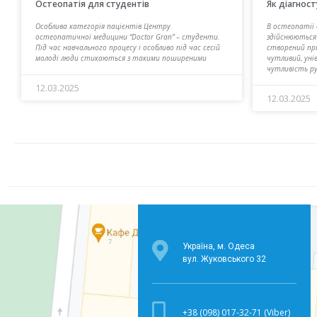
Остеопатія для студентів
Як діагност
Особлива категорія пацієнтів Центру
В остеопатії 
остеопатичної медицини “Doctor Gran” – студенти.
здійснюються 
Під час навчального процесу і особливо під час сесій
створений пр
молоді люди стикаються з такими поширеними
чутливий, уні
чутливість р
12.03.2025
12.03.2025
Україна, м. Одеса
вул. Жуковського 32
+38 (098) 017-32-71 (Viber)