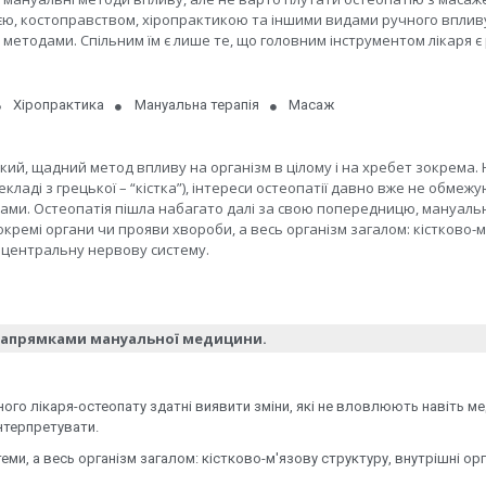
ю, костоправством, хіропрактикою та іншими видами ручного впливу
методами. Спільним їм є лише те, що головним інструментом лікаря є 
Хіропрактика
Мануальна терапія
Масаж
’який, щадний метод впливу на організм в цілому і на хребет зокрема
екладі з грецької – “кістка”), інтереси остеопатії давно вже не обмеж
рами. Остеопатія пішла набагато далі за свою попередницю, мануаль
 окремі органи чи прояви хвороби, а весь організм загалом: кістково-м
а центральну нервову систему.
напрямками мануальної медицини.
ого лікаря-остеопату здатні виявити зміни, які не вловлюють навіть ме
інтерпретувати.
теми, а весь організм загалом: кістково-м'язову структуру, внутрішні ор