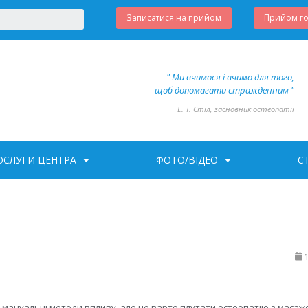
Записатися на прийом
Прийом г
" Ми вчимося і вчимо для того,
щоб допомагати стражденним "
Е. Т. Стіл, засновник остеопатії
ОСЛУГИ ЦЕНТРА
ФОТО/ВІДЕО
С
 – мануальні методи впливу, але не варто плутати остеопатію з масаж