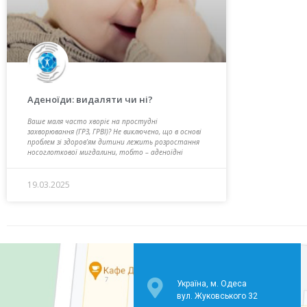
Аденоїди: видаляти чи ні?
Ваше маля часто хворіє на простудні
захворювання (ГРЗ, ГРВІ)? Не виключено, що в основі
проблем зі здоров’ям дитини лежить розростання
носоглоткової мигдалини, тобто – аденоїдні
19.03.2025
Україна, м. Одеса
вул. Жуковського 32