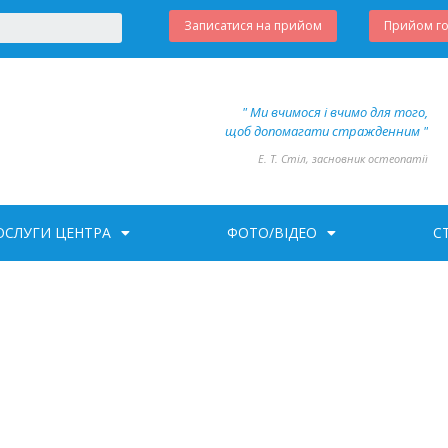
Записатися на прийом
Прийом г
" Ми вчимося і вчимо для того,
щоб допомагати стражденним "
Е. Т. Стіл, засновник остеопатії
ОСЛУГИ ЦЕНТРА
ФОТО/ВІДЕО
С