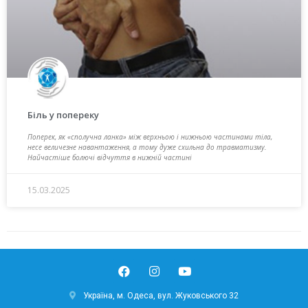
Біль у попереку
Поперек, як «сполучна ланка» між верхньою і нижньою частинами тіла,
несе величезне навантаження, а тому дуже схильна до травматизму.
Найчастіше болючі відчуття в нижній частині
15.03.2025
Україна, м. Одеса, вул. Жуковського 32