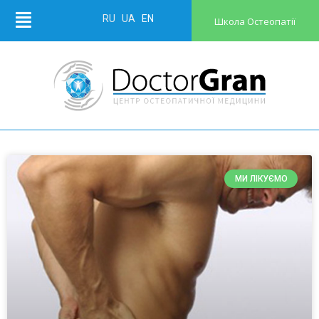
RU
UA
EN
Школа Остеопатії
МИ ЛІКУЄМО