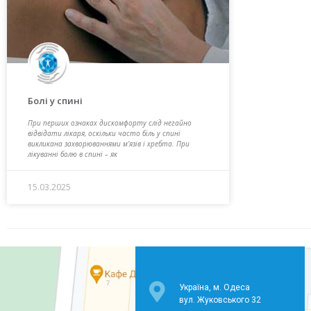
Болі у спині
При перших ознаках дискомфорту слід негайно
відвідати лікаря, оскільки часто біль у спині
викликана захворюваннями м’язів і хребта. При
лікуванні болю в спині – як
15.03.2025
Україна, м. Одеса
вул. Жуковського 32