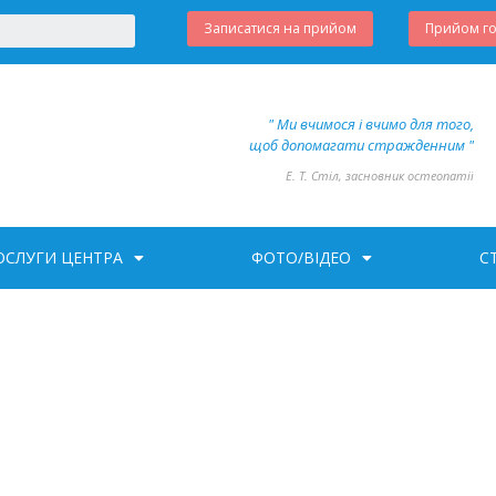
Записатися на прийом
Прийом г
" Ми вчимося і вчимо для того,
щоб допомагати стражденним "
Е. Т. Стіл, засновник остеопатії
ОСЛУГИ ЦЕНТРА
ФОТО/ВІДЕО
С