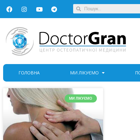
ГОЛОВНА
МИ ЛІКУЄМО
П
МИ ЛІКУЄМО