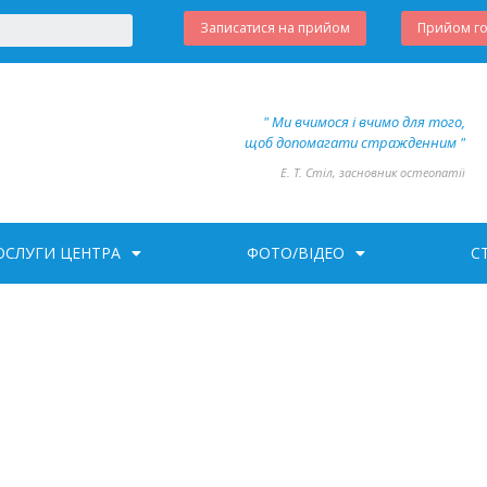
Записатися на прийом
Прийом г
" Ми вчимося і вчимо для того,
щоб допомагати стражденним "
Е. Т. Стіл, засновник остеопатії
ОСЛУГИ ЦЕНТРА
ФОТО/ВІДЕО
С