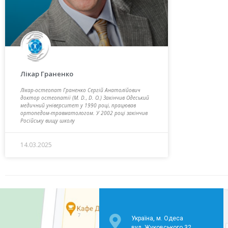
Лікар Граненко
Лікар-остеопат Граненко Сергій Анатолійович
доктор остеопатії (M. D., D. O.) Закінчив Одеський
медичний університет у 1990 році, працював
ортопедом-травматологом. У 2002 році закінчив
Російську вищу школу
14.03.2025
Україна, м. Одеса
вул. Жуковського 32