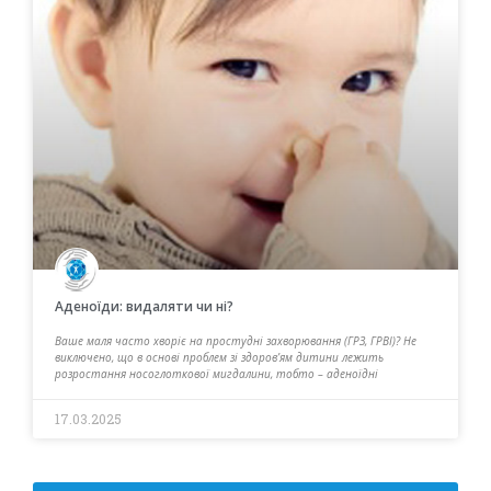
Аденоїди: видаляти чи ні?
Ваше маля часто хворіє на простудні захворювання (ГРЗ, ГРВІ)? Не
виключено, що в основі проблем зі здоров’ям дитини лежить
розростання носоглоткової мигдалини, тобто – аденоїдні
17.03.2025