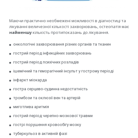
Маючи практично необмежені можливості в діагностиці та
лікуванні величезної кількості захворювань, остеопатія має
найменшу
кількість протипоказань до лікування.
онкологічні захворювання різних органів та тканин
гострий період інфекційних захворювань
гострий період психічних розладів
ішемічний та геморагічний інсульт у гострому періоді
інфаркт міокарда
гостра серцево-судинна недостатність
тромбози та оклюзії вен та артерій
миготлива аритмія
гострий період черепно-мозкової травми
гострі порушення кровообігу мозку
туберкульоз в активній фазі