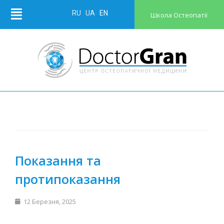
RU
UA
EN
Школа Остеопатії
Показання та
протипоказання
12 Березня, 2025