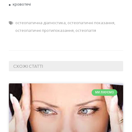
кровотечі
остеопатична діагностика
,
остеопатичні показання
,
остеопатичні протипоказання
,
остеопатія
СХОЖІ СТАТТІ
МИ ЛІКУЄМО