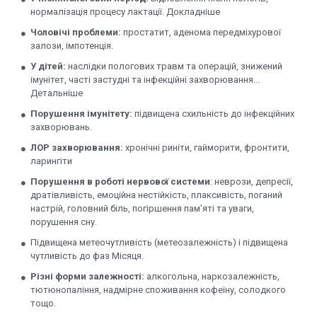
нормалізація процесу лактації. Докладніше
Чоловічі проблеми:
простатит, аденома передміхурової
залози, імпотенція.
У дітей:
наслідки пологових травм та операцій, знижений
імунітет, часті застудні та інфекційні захворювання...
Детальніше
Порушення імунітету:
підвищена схильність до інфекційних
захворювань.
ЛОР захворювання:
хронічні риніти, гайморити, фронтити,
ларингіти
Порушення в роботі нервової системи
: неврози, депресії,
дратівливість, емоційна нестійкість, плаксивість, поганий
настрій, головний біль, погіршення пам'яті та уваги,
порушення сну.
Підвищена метеочутливість (метеозалежність) і підвищена
чутливість до фаз Місяця.
Різні форми залежності:
алкогольна, наркозалежність,
тютюнопаління, надмірне споживання кофеїну, солодкого
тощо.