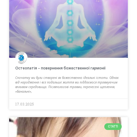
Остеопатія – повернення божественної гармонії
Спочатку ми були створені як божественно ідеальні істоти. Однак
від народження і все подальше життя ми піддаємося травмуючим
впливам середовища. Післяпологові травми, перенесені щеплення,
«банальні»,
17.03.2025
СТАТТІ