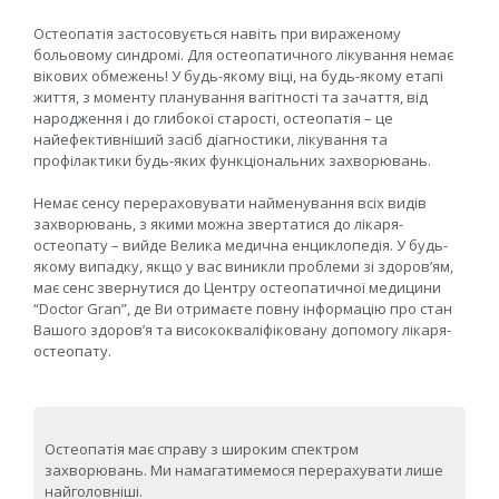
Остеопатія застосовується навіть при вираженому
больовому синдромі. Для остеопатичного лікування немає
вікових обмежень! У будь-якому віці, на будь-якому етапі
життя, з моменту планування вагітності та зачаття, від
народження і до глибокої старості, остеопатія – це
найефективніший засіб діагностики, лікування та
профілактики будь-яких функціональних захворювань.
Немає сенсу перераховувати найменування всіх видів
захворювань, з якими можна звертатися до лікаря-
остеопату – вийде Велика медична енциклопедія. У будь-
якому випадку, якщо у вас виникли проблеми зі здоров’ям,
має сенс звернутися до Центру остеопатичної медицини
“Doctor Gran”, де Ви отримаєте повну інформацію про стан
Вашого здоров’я та висококваліфіковану допомогу лікаря-
остеопату.
Остеопатія має справу з широким спектром
захворювань. Ми намагатимемося перерахувати лише
найголовніші.