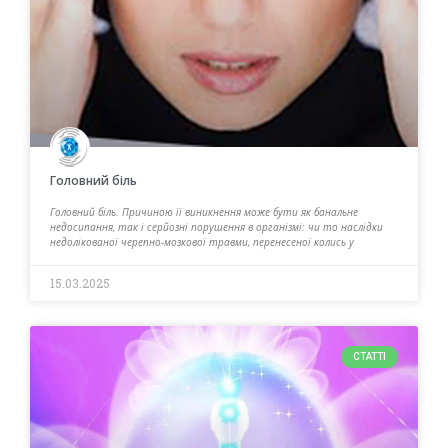
Головний біль
Головний біль. Причиною її виникнення може бути як банальне
недосипання, так і серйозні порушення в організмі: чи то наслідки
недолікованої черепно-мозкової травми, перенесеної колись у
15.03.2025
СТАТТІ