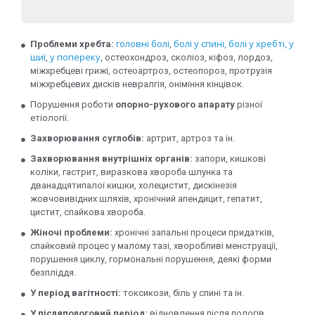
головні болі
болі у спині,
болі у хребті,
у
Проблеми хребта:
,
шиї
у попереку
,
, остеохондроз, сколіоз, кіфоз, лордоз,
міжхребцеві грижі, остеоартроз, остеопороз, протрузія
міжхребцевих дисків невралгія, оніміння кінцівок.
Порушення роботи
опорно-рухового апарату
різної
етіології.
Захворювання суглобів:
артрит, артроз та ін.
Захворювання внутрішніх органів:
запори, кишкові
коліки, гастрит, виразкова хвороба шлунка та
дванадцятипалої кишки, холецистит, дискінезія
жовчовивідних шляхів, хронічний апендицит, гепатит,
цистит, спайкова хвороба.
Жіночі проблеми:
хронічні запальні процеси придатків,
спайковий процес у малому тазі, хворобливі менструації,
порушення циклу, гормональні порушення, деякі форми
безпліддя.
У період вагітності:
токсикози, біль у спині та ін.
У післяпологовий період:
відновлення після пологів,