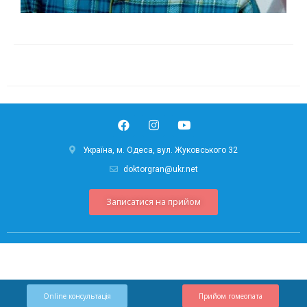
Україна, м. Одеса, вул. Жуковського 32
doktorgran@ukr.net
Записатися на прийом
Online консультація
Прийом гомеопата