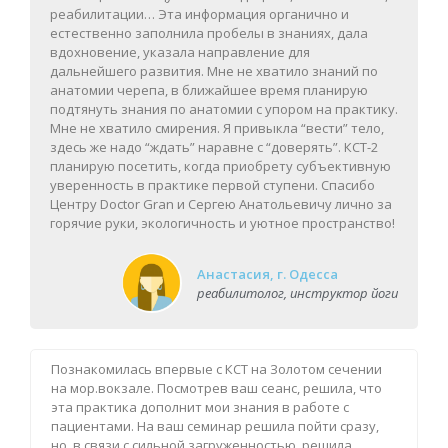
реабилитации… Эта информация органично и
естественно заполнила пробелы в знаниях, дала
вдохновение, указала направление для
дальнейшего развития. Мне не хватило знаний по
анатомии черепа, в ближайшее время планирую
подтянуть знания по анатомии с упором на практику.
Мне не хватило смирения. Я привыкла “вести” тело,
здесь же надо “ждать” наравне с “доверять”. КСТ-2
планирую посетить, когда приобрету субъективную
уверенность в практике первой ступени. Спасибо
Центру Doctor Gran и Сергею Анатольевичу лично за
горячие руки, экологичность и уютное пространство!
Анастасия, г. Одесса
реабилитолог, инструктор йоги
Познакомилась впервые с КСТ на Золотом сечении
на мор.вокзале. Посмотрев ваш сеанс, решила, что
эта практика дополнит мои знания в работе с
пациентами. На ваш семинар решила пойти сразу,
но ,в связи с сильной загруженностью, решила