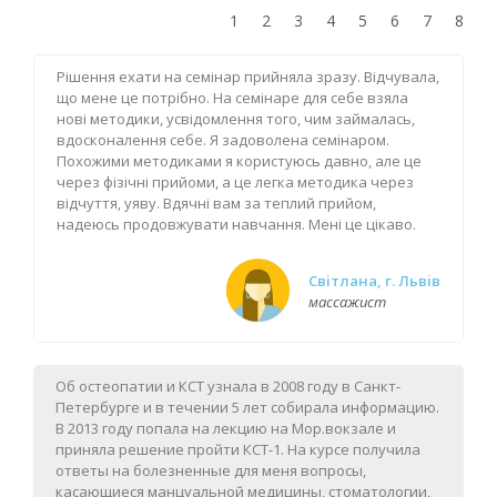
1
2
3
4
5
6
7
8
Рiшення ехати на семiнар прийняла зразу. Вiдчувала,
що мене це потрiбно. На семiнаре для себе взяла
новi методики, усвiдомлення того, чим займалась,
вдосконалення себе. Я задоволена семiнаром.
Похожими методиками я користуюсь давно, але це
через фiзiчнi прийоми, а це легка методика через
вiдчуття, уяву. Вдячнi вам за теплий прийом,
надеюсь продовжувати навчання. Менi це цiкаво.
Свiтлана, г. Львiв
массажист
Об остеопатии и КСТ узнала в 2008 году в Санкт-
Петербурге и в течении 5 лет собирала информацию.
В 2013 году попала на лекцию на Мор.вокзале и
приняла решение пройти КСТ-1. На курсе получила
ответы на болезненные для меня вопросы,
касающиеся манцуальной медицины, стоматологии,